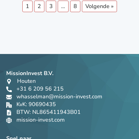
1
2
3
…
8
Volgende »
MissionInvest B.V.
Houten
+31 6 209 56 215
whasselman@mission-invest.com
KvK: 90690435
BTW: NL865411943B01
mission-invest.com
Snel naar