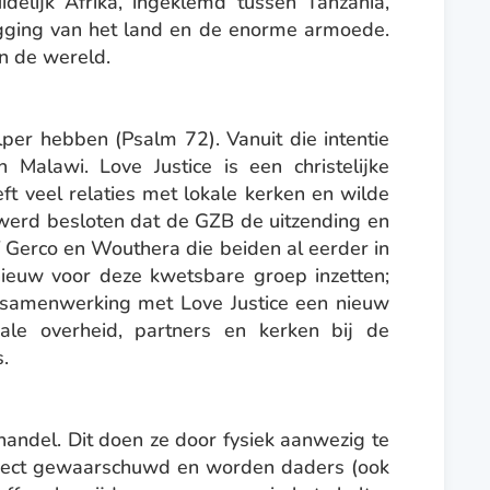
delijk Afrika, ingeklemd tussen Tanzania,
gging van het land en de enorme armoede.
n de wereld.
lper hebben (Psalm 72). Vanuit die intentie
Malawi. Love Justice is een christelijke
eft veel relaties met lokale kerken en wilde
e werd besloten dat de GZB de uitzending en
 Gerco en Wouthera die beiden al eerder in
pnieuw voor deze kwetsbare groep inzetten;
 samenwerking met Love Justice een nieuw
le overheid, partners en kerken bij de
.
handel. Dit doen ze door fysiek aanwezig te
s direct gewaarschuwd en worden daders (ook