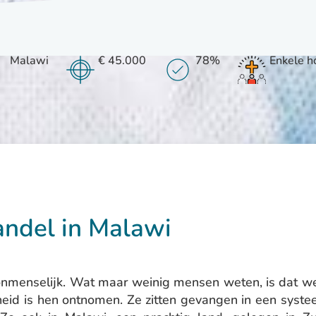
Malawi
€ 45.000
78%
Enkele h
andel in Malawi
nmenselijk. Wat maar weinig mensen weten, is dat we
gheid is hen ontnomen. Ze zitten gevangen in een syst