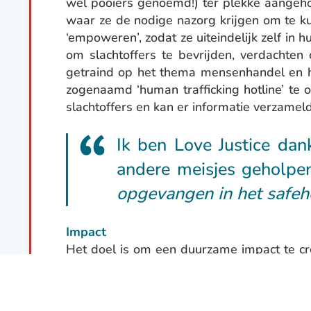
wel pooiers genoemd!) ter plekke aangeho
waar ze de nodige nazorg krijgen om te k
‘empoweren’, zodat ze uiteindelijk zelf i
om slachtoffers te bevrijden, verdachten
getraind op het thema mensenhandel en h
zogenaamd ‘human trafficking hotline’ t
slachtoffers en kan er informatie verzame
Ik ben Love Justice dan
andere meisjes geholp
opgevangen in het safe
Impact
Het doel is om een duurzame impact te c
kunnen daders straffeloos hun gang gaan 
van daders zal er een voorbeeld gesteld w
overgedragen. Ons Investigationsteam ond