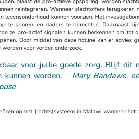
uden. Naast de pro-actieve opsporing, worden slachto
unnen reïntegreren. Wanneer slachtoffers terugkeren 
n hun levensonderhoud kunnen voorzien. Het investigat
 op te sporen, en daders te berechten. Daarnaast zij
oe ze pro-actief signalen kunnen herkennen om tot o
e openen. Door middel van deze hotline kan er advie
ld worden voor verder onderzoek.
kbaar voor jullie goede zorg. Blijf di
en kunnen worden. –
Mary Bandawe, een
house
reëren op het (rechts)systeem in Malawi wanneer he
en wordt er geen recht gedaan aan slachtoffers. Door
orden. Met het trainen van ruim 500 politiemensen on
ersteunt de politie en geeft advies als het gaat om 