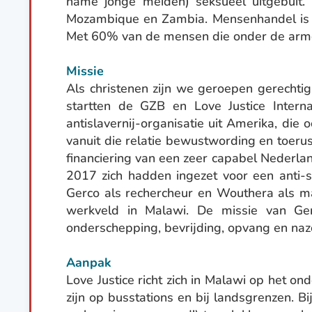
name jonge meiden) seksueel uitgebuit. 
Mozambique en Zambia. Mensenhandel is h
Met 60% van de mensen die onder de armoe
Missie
Als christenen zijn we geroepen gerechtig
startten de GZB en Love Justice Interna
antislavernij-organisatie uit Amerika, die
vanuit die relatie bewustwording en toeru
financiering van een zeer capabel Nederla
2017 zich hadden ingezet voor een anti-sl
Gerco als rechercheur en Wouthera als m
werkveld in Malawi. De missie van Ger
onderschepping, bevrijding, opvang en nazo
Aanpak
Love Justice richt zich in Malawi op het o
zijn op busstations en bij landsgrenzen. 