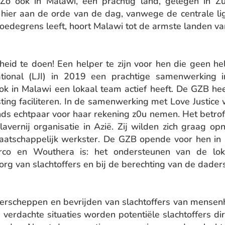
Zo ook in Malawi, een prachtig land, gelegen in Zui
ier aan de orde van de dag, vanwege de centrale li
degrens leeft, hoort Malawi tot de armste landen va
heid te doen! Een helper te zijn voor hen die geen he
tional (LJI) in 2019 een prachtige samenwerking in 
 ook in Malawi een lokaal team actief heeft. De GZB he
sting faciliteren. In de samenwerking met Love Justic
nds echtpaar voor haar rekening z0u nemen. Het betrof
avernij organisatie in Azië. Zij wilden zich graag o
aatschappelijk werkster. De GZB opende voor hen in
co en Wouthera is: het ondersteunen van de loka
rg van slachtoffers en bij de berechting van de daders
nderscheppen en bevrijden van slachtoffers van mensen
Bij verdachte situaties worden potentiële slachtoffer