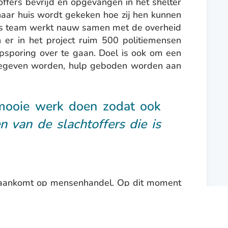
ffers bevrijd en opgevangen in het shelter
naar huis wordt gekeken hoe zij hen kunnen
ions team werkt nauw samen met de overheid
n er in het project ruim 500 politiemensen
psporing over te gaan. Doel is ook om een
s gegeven worden, hulp geboden worden aan
t mooie werk doen zodat ook
 van de slachtoffers die is
t aankomt op mensenhandel. Op dit moment
 middel van arrestaties en veroordelingen
tstaat er bewustwording en wordt er kennis
mensenhandel casussen. Het Love Justice’s